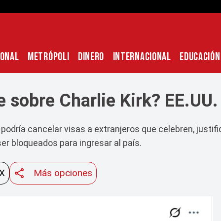
IONAL
METRÓPOLI
DINERO
INTERNACIONAL
EDUCACIÓN
 sobre Charlie Kirk? EE.UU.
 podría cancelar visas a extranjeros que celebren, justi
er bloqueados para ingresar al país.
 X
Más opciones