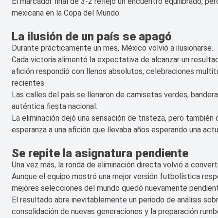
El marcador final de 3-2 reflejó un encuentro equilibrado, pe
mexicana en la Copa del Mundo.
La ilusión de un país se apagó
Durante prácticamente un mes, México volvió a ilusionarse.
Cada victoria alimentó la expectativa de alcanzar un resultad
afición respondió con llenos absolutos, celebraciones multi
recientes.
Las calles del país se llenaron de camisetas verdes, bandera
auténtica fiesta nacional.
La eliminación dejó una sensación de tristeza, pero también
esperanza a una afición que llevaba años esperando una actu
Se repite la asignatura pendiente
Una vez más, la ronda de eliminación directa volvió a conver
Aunque el equipo mostró una mejor versión futbolística respe
mejores selecciones del mundo quedó nuevamente pendient
El resultado abre inevitablemente un periodo de análisis sob
consolidación de nuevas generaciones y la preparación rumb