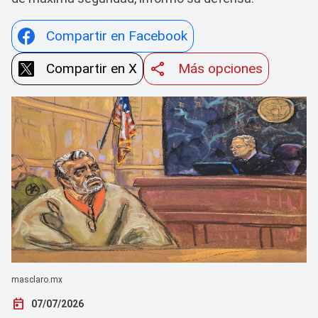
Compartir en Facebook
Compartir en X
Más opciones
masclaro.mx
today
07/07/2026