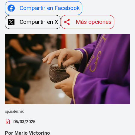
Compartir en Facebook
Compartir en X
Más opciones
opusdei.net
today
05/03/2025
Por Mario Victorino