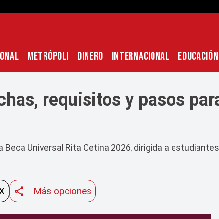
IONAL
METRÓPOLI
DINERO
INTERNACIONAL
EDUCACIÓN
has, requisitos y pasos par
la Beca Universal Rita Cetina 2026, dirigida a estudiant
 X
Más opciones