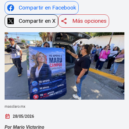
Compartir en Facebook
Compartir en X
Más opciones
masclaro.mx
today
28/05/2026
Por Mario Victorino