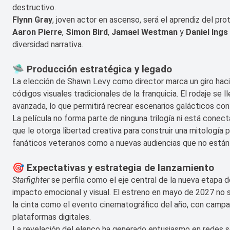
destructivo.
Flynn Gray
, joven actor en ascenso, será el aprendiz del pro
Aaron Pierre
,
Simon Bird
,
Jamael Westman
y
Daniel Ings
diversidad narrativa.
🛸 Producción estratégica y legado
La elección de Shawn Levy como director marca un giro haci
códigos visuales tradicionales de la franquicia. El rodaje se
avanzada, lo que permitirá recrear escenarios galácticos con
La película no forma parte de ninguna trilogía ni está cone
que le otorga libertad creativa para construir una mitología 
fanáticos veteranos como a nuevas audiencias que no están f
🎯 Expectativas y estrategia de lanzamiento
Starfighter
se perfila como el eje central de la nueva etapa d
impacto emocional y visual. El estreno en mayo de 2027 no 
la cinta como el evento cinematográfico del año, con campa
plataformas digitales.
La revelación del elenco ha generado entusiasmo en redes s