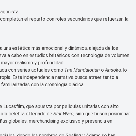
tagonista.
completan el reparto con roles secundarios que refuerzan la
a una estética más emocional y dinámica, alejada de los
 lleva a cabo en estudios británicos con tecnología de volumen
 mayor realismo y profundidad.
ctada con series actuales como
The Mandalorian
o
Ahsoka
, lo
propia. Esta independencia narrativa busca atraer tanto a
amiliarizadas con la cronología clásica.
e Lucasfilm, que apuesta por películas unitarias con alto
solo celebra el legado de
Star Wars
, sino que busca posicionar
ñas globales, merchandising exclusivo y presencia en
ociales, donde los nombres de Gosling y Adams se han