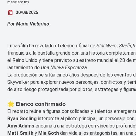
masclaro.mx
today
30/08/2025
Por Mario Victorino
Lucasfilm ha revelado el elenco oficial de
Star Wars: Starfigh
franquicia a la pantalla grande con una historia completamente
el Reino Unido y tiene previsto su estreno mundial el 28 de 
lanzamiento de
Una Nueva Esperanza
.
La producción se sitúa cinco años después de los eventos 
Skywalker para explorar nuevos personajes, conflictos y terri
de alto riesgo protagonizada por pilotos, estrategas y figura
🌟 Elenco confirmado
El reparto reúne a figuras consolidadas y talentos emergent
Ryan Gosling
interpreta al piloto principal, un personaje co
Amy Adams
encarna a una estratega con vínculos profundos 
Matt Smith
y
Mia Goth
dan vida a los antagonistas, en una