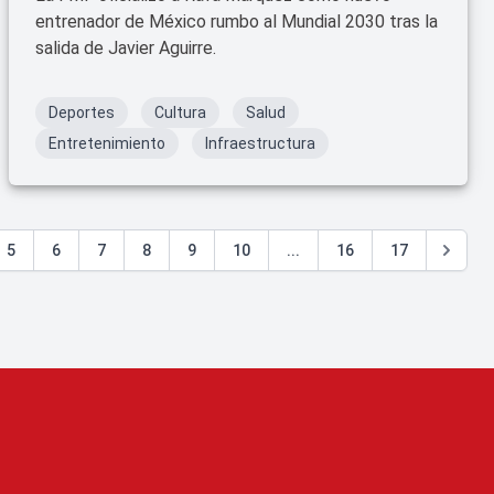
entrenador de México rumbo al Mundial 2030 tras la
salida de Javier Aguirre.
Deportes
Cultura
Salud
Entretenimiento
Infraestructura
5
6
7
8
9
10
...
16
17