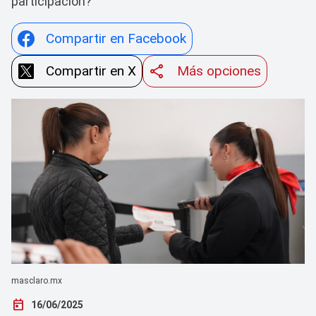
participación?
Compartir en Facebook
Compartir en X
Más opciones
masclaro.mx
today
16/06/2025