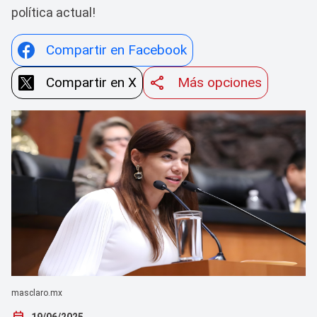
política actual!
Compartir en Facebook
Compartir en X
Más opciones
masclaro.mx
today
19/06/2025