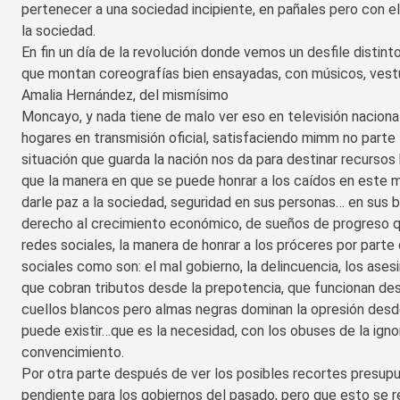
pertenecer a una sociedad incipiente, en pañales pero con
la sociedad.
En fin un día de la revolución donde vemos un desfile distint
que montan coreografías bien ensayadas, con músicos, vestu
Amalia Hernández, del mismísimo
Moncayo, y nada tiene de malo ver eso en televisión nacional
hogares en transmisión oficial, satisfaciendo mimm no parte 
situación que guarda la nación nos da para destinar recurso
que la manera en que se puede honrar a los caídos en este 
darle paz a la sociedad, seguridad en sus personas… en sus b
derecho al crecimiento económico, de sueños de progreso qu
redes sociales, la manera de honrar a los próceres por parte
sociales como son: el mal gobierno, la delincuencia, los ases
que cobran tributos desde la prepotencia, que funcionan desd
cuellos blancos pero almas negras dominan la opresión desde
puede existir…que es la necesidad, con los obuses de la igno
convencimiento.
Por otra parte después de ver los posibles recortes presupue
pendiente para los gobiernos del pasado, pero que esto se re