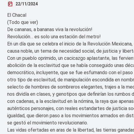
today
22/11/2024
El Chacal
(Todo que ver)
De cananas, a bananas viva la revolución!
Revolución… es solo una estación del metro!
En un día que se celebra el inicio de la Revolución Mexicana
causa noble, un tema de necesidad social, de justicia y libert
Con un pueblo oprimido, un cacicazgo aplastante, las fervie
abolición de la esclavitud que se había conseguido unas déca
democrático, incluyente, que se fue esfumando con el paso d
otro tipo de esclavitud, de manipulación escondida en nombr
selecto de hombres de sombreros elegantes, trajes a la med
nos dividía en clases, y genotipos que definirían los rumbos d
con cadenas, a la esclavitud en la nómina, la raya que apena
auténticos personajes, con reales estandartes de justicia soci
igualdad, que dieron paso a los movimientos armados en dist
se gestó el movimiento revolucionario.
Las vidas ofertadas en aras de la libertad, las tierras ganadas