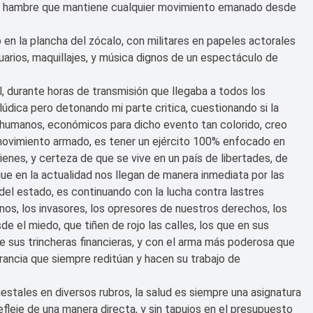
 el hambre que mantiene cualquier movimiento emanado desde
o en la plancha del zócalo, con militares en papeles actorales
arios, maquillajes, y música dignos de un espectáculo de
, durante horas de transmisión que llegaba a todos los
lúdica pero detonando mi parte critica, cuestionando si la
s humanos, económicos para dicho evento tan colorido, creo
movimiento armado, es tener un ejército 100% enfocado en
ienes, y certeza de que se vive en un país de libertades, de
e en la actualidad nos llegan de manera inmediata por las
 del estado, es continuando con la lucha contra lastres
inos, los invasores, los opresores de nuestros derechos, los
e el miedo, que tiñen de rojo las calles, los que en sus
 sus trincheras financieras, y con el arma más poderosa que
rancia que siempre reditúan y hacen su trabajo de
stales en diversos rubros, la salud es siempre una asignatura
fleje de una manera directa, y sin tapujos en el presupuesto