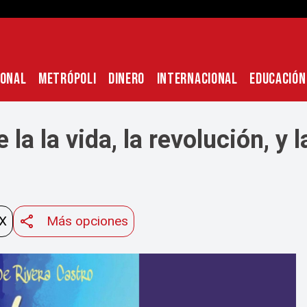
IONAL
METRÓPOLI
DINERO
INTERNACIONAL
EDUCACIÓN
 la la vida, la revolución, y
 X
Más opciones