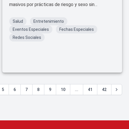
masivos por prácticas de riesgo y sexo sin
protección.
Salud
Entretenimiento
Eventos Especiales
Fechas Especiales
Redes Sociales
5
6
7
8
9
10
...
41
42