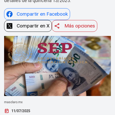
detalles de la quincena 13/2025.
Compartir en Facebook
Compartir en X
Más opciones
masclaro.mx
today
11/07/2025