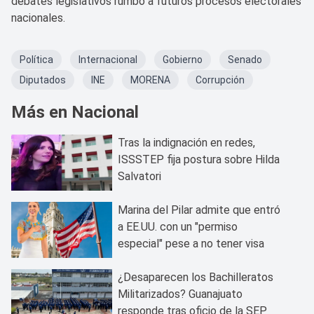
debates legislativos rumbo a futuros procesos electorales
nacionales.
Política
Internacional
Gobierno
Senado
Diputados
INE
MORENA
Corrupción
Más en Nacional
Tras la indignación en redes,
ISSSTEP fija postura sobre Hilda
Salvatori
Marina del Pilar admite que entró
a EE.UU. con un "permiso
especial" pese a no tener visa
¿Desaparecen los Bachilleratos
Militarizados? Guanajuato
responde tras oficio de la SEP