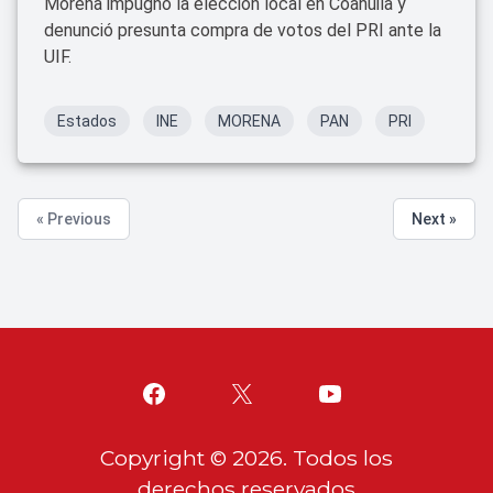
Morena impugnó la elección local en Coahuila y
denunció presunta compra de votos del PRI ante la
UIF.
Estados
INE
MORENA
PAN
PRI
« Previous
Next »
Copyright ©
2026
. Todos los
derechos reservados