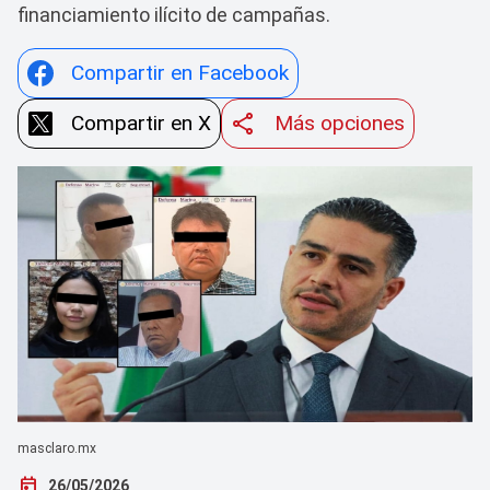
financiamiento ilícito de campañas.
Compartir en Facebook
Compartir en X
Más opciones
masclaro.mx
today
26/05/2026