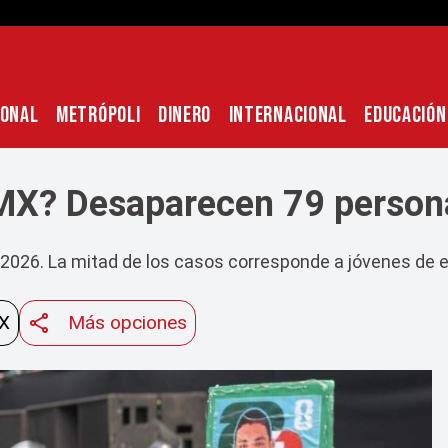
IONAL
METRÓPOLI
DINERO
INTERNACIONAL
EDUCACIÓN
X? Desaparecen 79 persona
2026. La mitad de los casos corresponde a jóvenes de en
 X
Más opciones