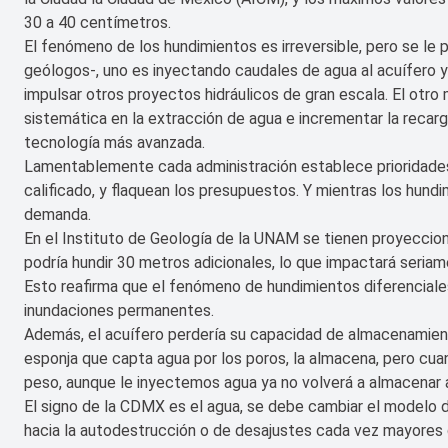
30 a 40 centímetros.
El fenómeno de los hundimientos es irreversible, pero se l
geólogos-, uno es inyectando caudales de agua al acuífero 
impulsar otros proyectos hidráulicos de gran escala. El otro
sistemática en la extracción de agua e incrementar la recarg
tecnología más avanzada.
Lamentablemente cada administración establece prioridades 
calificado, y flaquean los presupuestos. Y mientras los hund
demanda.
En el Instituto de Geología de la UNAM se tienen proyeccio
podría hundir 30 metros adicionales, lo que impactará seriame
Esto reafirma que el fenómeno de hundimientos diferenciales
inundaciones permanentes.
Además, el acuífero perdería su capacidad de almacenamient
esponja que capta agua por los poros, la almacena, pero cuand
peso, aunque le inyectemos agua ya no volverá a almacenar 
El signo de la CDMX es el agua, se debe cambiar el modelo de
hacia la autodestrucción o de desajustes cada vez mayores q