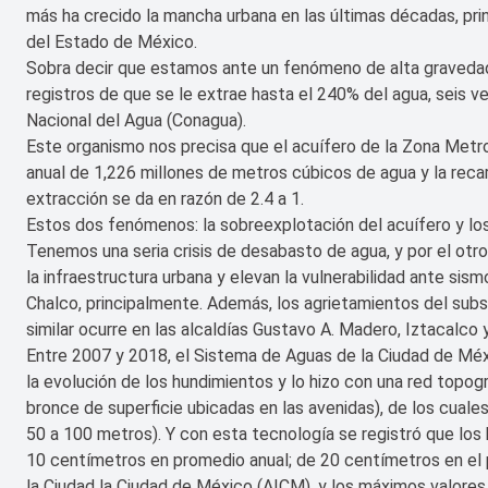
más ha crecido la mancha urbana en las últimas décadas, pri
del Estado de México.
Sobra decir que estamos ante un fenómeno de alta gravedad,
registros de que se le extrae hasta el 240% del agua, seis
Nacional del Agua (Conagua).
Este organismo nos precisa que el acuífero de la Zona Metr
anual de 1,226 millones de metros cúbicos de agua y la reca
extracción se da en razón de 2.4 a 1.
Estos dos fenómenos: la sobreexplotación del acuífero y los
Tenemos una seria crisis de desabasto de agua, y por el otro
la infraestructura urbana y elevan la vulnerabilidad ante sis
Chalco, principalmente. Además, los agrietamientos del subsu
similar ocurre en las alcaldías Gustavo A. Madero, Iztacalco 
Entre 2007 y 2018, el Sistema de Aguas de la Ciudad de Méxi
la evolución de los hundimientos y lo hizo con una red topo
bronce de superficie ubicadas en las avenidas), de los cual
50 a 100 metros). Y con esta tecnología se registró que los 
10 centímetros en promedio anual; de 20 centímetros en el 
la Ciudad la Ciudad de México (AICM), y los máximos valores