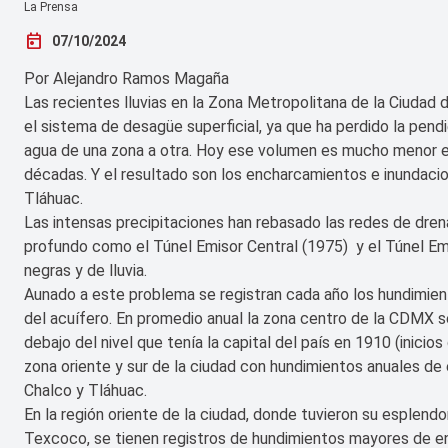
La Prensa
today
07/10/2024
Por Alejandro Ramos Magaña
Las recientes lluvias en la Zona Metropolitana de la Ciudad
el sistema de desagüe superficial, ya que ha perdido la pen
agua de una zona a otra. Hoy ese volumen es mucho menor 
décadas. Y el resultado son los encharcamientos e inundaci
Tláhuac.
Las intensas precipitaciones han rebasado las redes de dre
profundo como el Túnel Emisor Central (1975) y el Túnel Em
negras y de lluvia.
Aunado a este problema se registran cada año los hundimient
del acuífero. En promedio anual la zona centro de la CDMX s
debajo del nivel que tenía la capital del país en 1910 (inicios
zona oriente y sur de la ciudad con hundimientos anuales d
Chalco y Tláhuac.
En la región oriente de la ciudad, donde tuvieron su esplend
Texcoco, se tienen registros de hundimientos mayores de en