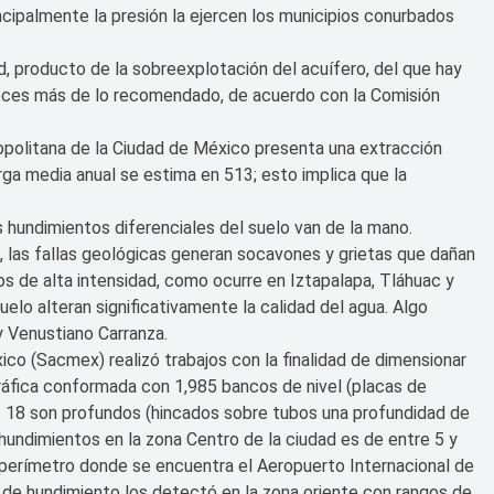
ncipalmente la presión la ejercen los municipios conurbados
 producto de la sobreexplotación del acuífero, del que hay
 veces más de lo recomendado, de acuerdo con la Comisión
opolitana de la Ciudad de México presenta una extracción
rga media anual se estima en 513; esto implica que la
 hundimientos diferenciales del suelo van de la mano.
, las fallas geológicas generan socavones y grietas que dañan
mos de alta intensidad, como ocurre en Iztapalapa, Tláhuac y
elo alteran significativamente la calidad del agua. Algo
y Venustiano Carranza.
co (Sacmex) realizó trabajos con la finalidad de dimensionar
gráfica conformada con 1,985 bancos de nivel (placas de
es 18 son profundos (hincados sobre tubos una profundidad de
hundimientos en la zona Centro de la ciudad es de entre 5 y
perímetro donde se encuentra el Aeropuerto Internacional de
 de hundimiento los detectó en la zona oriente con rangos de