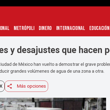
IONAL
METRÓPOLI
DINERO
INTERNACIONAL
EDUCACIÓN
s y desajustes que hacen pe
 Ciudad de México han vuelto a demostrar el grave proble
onducir grandes volúmenes de agua de una zona a otra.
 X
Más opciones