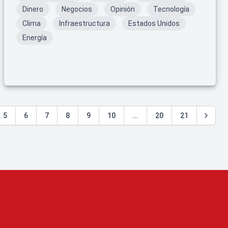
Dinero
Negocios
Opinión
Tecnología
Clima
Infraestructura
Estados Unidos
Energía
5
6
7
8
9
10
...
20
21