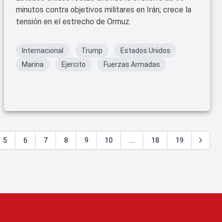
minutos contra objetivos militares en Irán; crece la
tensión en el estrecho de Ormuz.
Internacional
Trump
Estados Unidos
Marina
Ejercito
Fuerzas Armadas
5
6
7
8
9
10
...
18
19