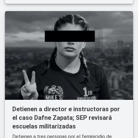
Detienen a director e instructoras por
el caso Dafne Zapata; SEP revisará
escuelas militarizadas
Detienen a tres personas por el feminicidio de