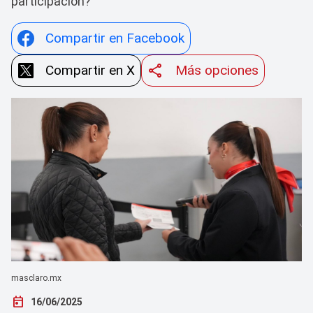
participación?
Compartir en Facebook
Compartir en X
Más opciones
masclaro.mx
today
16/06/2025