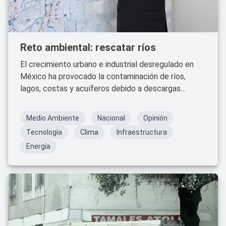
Reto ambiental: rescatar ríos
El crecimiento urbano e industrial desregulado en
México ha provocado la contaminación de ríos,
lagos, costas y acuíferos debido a descargas
domésticas, agrícolas e industriales. Este
fenómeno afecta negativamente la flora y fauna, la
Medio Ambiente
Nacional
Opinión
salud humana, el medio ambiente y el paisaje.
Tecnología
Clima
Infraestructura
Energía