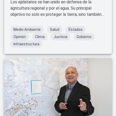
Los ejidatarios se han unido en defensa de la
agricultura regional y por el agua. Su principal
objetivo no solo es proteger la tierra, sino también
preservar los recursos naturales ante el cambio
climático y el desabasto de agua, así como
Medio Ambiente
Salud
Estados
combatir las omisiones de las autoridades
Opinión
Clima
Justicia
Gobierno
federales, estatales y municipales.
Infraestructura