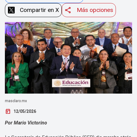
Compartir en X
Más opciones
masclaro.mx
today
12/05/2026
Por Mario Victorino