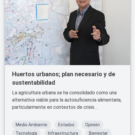
Huertos urbanos; plan necesario y de
sustentabilidad
La agricultura urbana se ha consolidado como una
alternativa viable para la autosuficiencia alimentaria,
particularmente en contextos de crisis
socioeconómicas, bélicas y sanitarias. Además,
contribuye a la mitigación del calentamiento global
Medio Ambiente
Estados
Opinión
y fomenta el sentido de comunidad.
Tecnología
Infraestructura
Bienestar