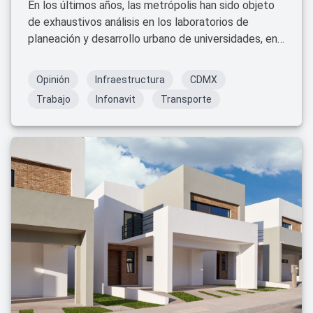
En los últimos años, las metrópolis han sido objeto
de exhaustivos análisis en los laboratorios de
planeación y desarrollo urbano de universidades, en
los gremios de arquitectos, urbanistas e ingenieros,
en organizaciones no gubernamentales, en cúpulas
Opinión
Infraestructura
CDMX
empresariales y por parte de instituciones
Trabajo
Infonavit
Transporte
gubernamentales y legislativas.