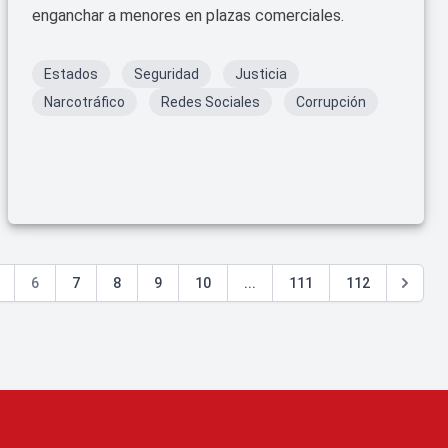
enganchar a menores en plazas comerciales.
Estados
Seguridad
Justicia
Narcotráfico
Redes Sociales
Corrupción
6
7
8
9
10
...
111
112